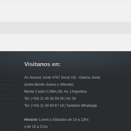
Visitanos en:
Av. Alvarez Jonte 4767 (local 18) - Galeria Jonte
(entre Benito Juarez y Allende)
Monte Castro CABA | Bs. As. | Argentina​
Tel: ​(+54) 11 46 39 59 26 | Int: 34
Tel: ​(+54) 11 40 60 67 19 | También Whatsapp
Horario:
Lunes a Sábados de 10 a 13hs
y de 16 a 21hs