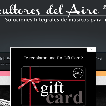
x
Te regalaron una EA Gift Card?
lub Escultor!
Tienda On-Line
Escultores Rock Fest
ma puntos y gana!!!
Comodidad a tu alcance
Se parte de la leyenda!